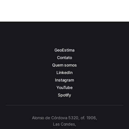
GeoEstima
Contato
Quem somos
LinkedIn
Instagram
YouTube
Spotify
Alonso de Córdova 5320, of. 1906,
Las Condes,