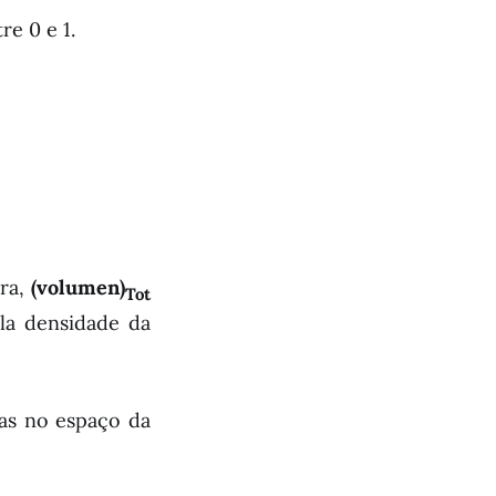
re 0 e 1.
tra,
(volumen)
Tot
la densidade da
as no espaço da