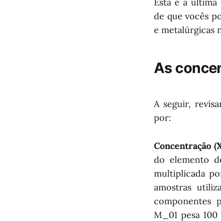
Esta é a última
de que vocês po
e metalúrgicas 
As concen
A seguir, revis
por:
Concentração (X
do elemento de
multiplicada p
amostras utili
componentes pa
M_01 pesa 100 g