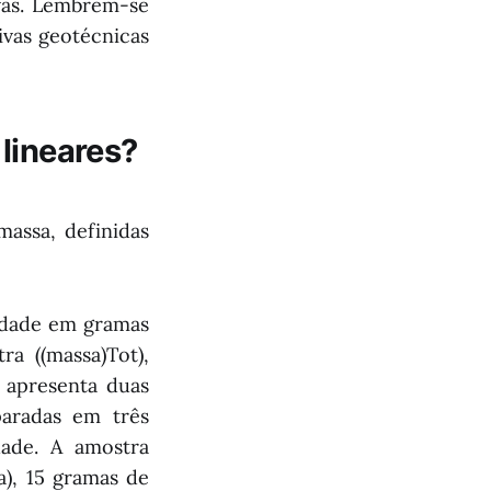
ivas. Lembrem-se
ivas geotécnicas
 lineares?
massa, definidas
tidade em gramas
a ((massa)Tot),
 apresenta duas
paradas em três
dade. A amostra
a), 15 gramas de