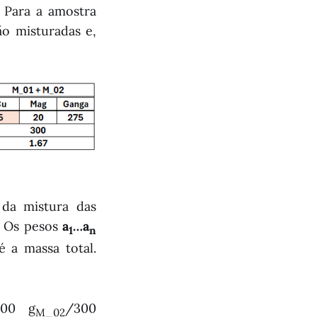
 Para a amostra
o misturadas e,
da mistura das
. Os pesos
a
…a
1
n
 a massa total.
200 g
/300
M_02