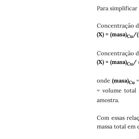
Para simplificar
Concentração de
(X) = (masa)
/(
Cu
Concentração de
(X) = (masa)
/
Cu
onde
(masa)
=
Cu
= volume total
amostra.
Com essas rela
massa total em 