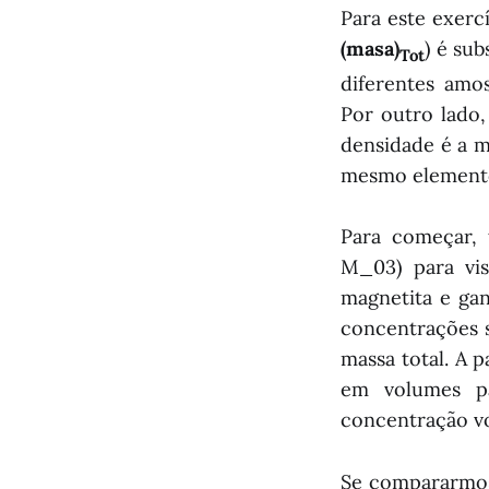
Para este exerc
(masa)
) é su
Tot
diferentes amo
Por outro lado,
densidade é a m
mesmo elemento 
Para começar,
M_03) para vi
magnetita e gan
concentrações s
massa total. A 
em volumes pa
concentração vo
Se compararmos