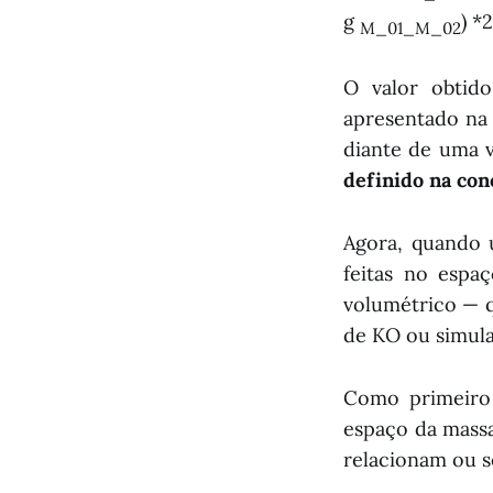
g
) 
M_01_M_02
O valor obtid
apresentado na
diante de uma v
definido na con
Agora, quando ut
feitas no espa
volumétrico — 
de KO ou simula
Como primeiro 
espaço da massa
relacionam ou 