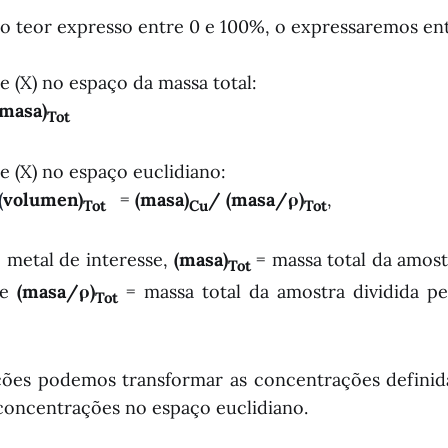
 o teor expresso entre 0 e 100%, o expressaremos ent
 (X) no espaço da massa total:
masa)
Tot
 (X) no espaço euclidiano:
(
volumen)
=
(masa)
/ (masa/ρ)
,
Tot
Cu
Tot
 metal de interesse,
(masa)
= massa total da amos
Tot
 e
(masa/ρ)
= massa total da amostra dividida pe
Tot
ções podemos transformar as concentrações definid
concentrações no espaço euclidiano.