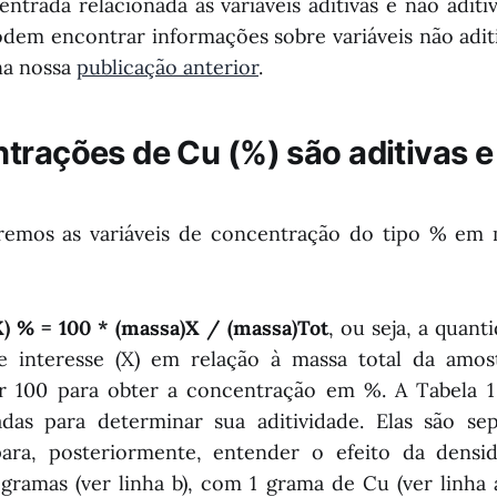
 entrada relacionada às variáveis aditivas e não adit
dem encontrar informações sobre variáveis não adit
na nossa
publicação anterior
.
trações de Cu (%) são aditivas e
aremos as variáveis de concentração do tipo % em 
) % = 100 * (massa)X / (massa)Tot
, ou seja, a quan
 interesse (X) em relação à massa total da amostr
or 100 para obter a concentração em %. A Tabela 1
zadas para determinar sua aditividade. Elas são se
ra, posteriormente, entender o efeito da densi
ramas (ver linha b), com 1 grama de Cu (ver linha 