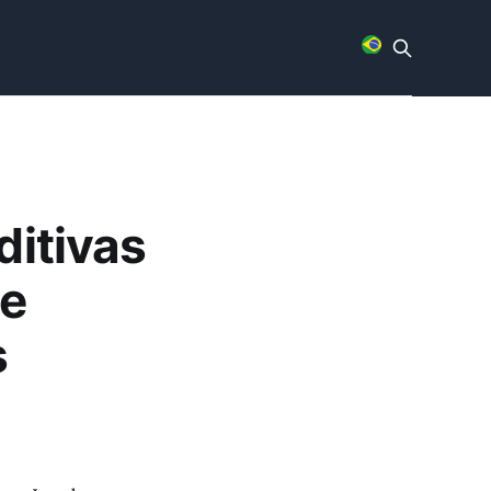
ditivas
de
s