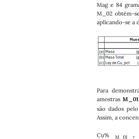
Mag e 84 grama
M_02 obtém-se 
aplicando-se a 
Para demonstr
amostras
M_01
são dados pelo
Assim, a conce
Cu%
M_01 +