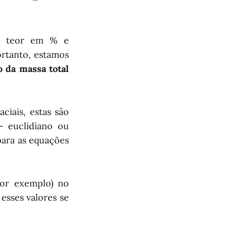
de teor em % e
rtanto, estamos
o da massa total
aciais, estas são
— euclidiano ou
ara as equações
por exemplo) no
esses valores se