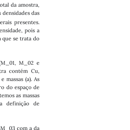
otal da amostra,
as densidades das
rais presentes.
ensidade, pois a
 que se trata do
 (M_01, M_02 e
tra contém Cu,
e massas (a). As
tro do espaço de
rtemos as massas
a definição de
e M_03 com a da