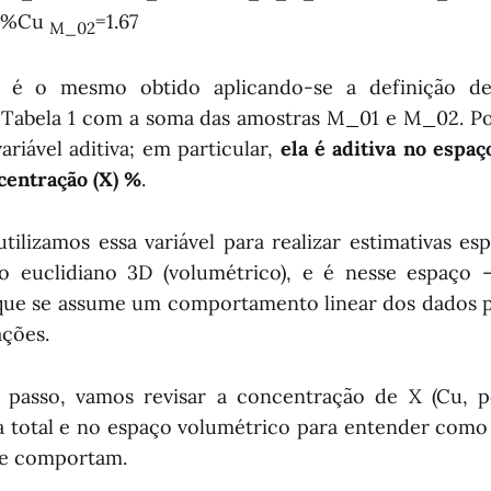
*2%Cu
=1.67
M_02
o é o mesmo obtido aplicando-se a definição 
 Tabela 1 com a soma das amostras M_01 e M_02. Po
ariável aditiva; em particular,
ela é aditiva no espaç
centração (X) %
.
ilizamos essa variável para realizar estimativas esp
ço euclidiano 3D (volumétrico), e é nesse espaço 
que se assume um comportamento linear dos dados p
ções.
passo, vamos revisar a concentração de X (Cu, 
 total e no espaço volumétrico para entender como 
se comportam.