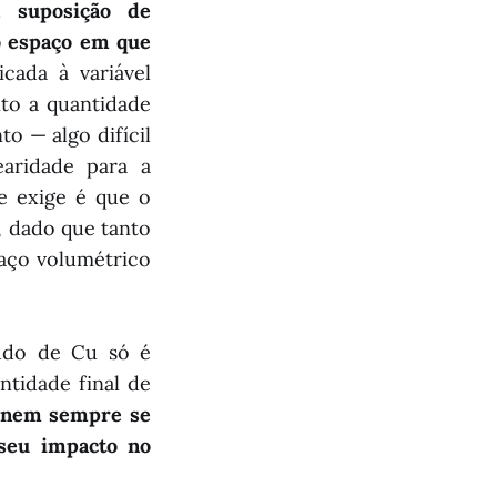
a suposição de
o espaço em que
icada à variável
nto a quantidade
o — algo difícil
earidade para a
e exige é que o
, dado que tanto
paço volumétrico
eúdo de Cu só é
ntidade final de
nem sempre se
 seu impacto no