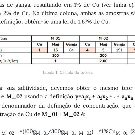
s de ganga, resultando em 1% de Cu (ver linha c).
2% de Cu. Na última coluna, ambas as amostras sã
definição, obtém-se uma lei de 1,67% de Cu.
Tabela 1: Cálculo de teores
ar sua aditividade, devemos obter o mesmo teor 
e
M_02
usando a definição
y=a
x
+ a
x
+…+ a
x
1
1
2
2
n
n
 denominador da definição de concentração, que é
ntração de Cu de
M_01
+
M_02
é:
=(100g
/300g
) *1%Cu
+(
 M_02
M_01
M_01_M_02
M_01