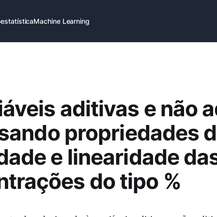
estatística
Machine Learning
iáveis aditivas e não a
evisando propriedades 
idade e linearidade da
trações do tipo %