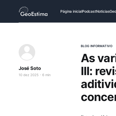
Página inicial
Podcast
Noticias
Geo
BLOG INFORMATIVO
As var
III: r
José Soto
10 dez 2025
6 min
aditiv
concen