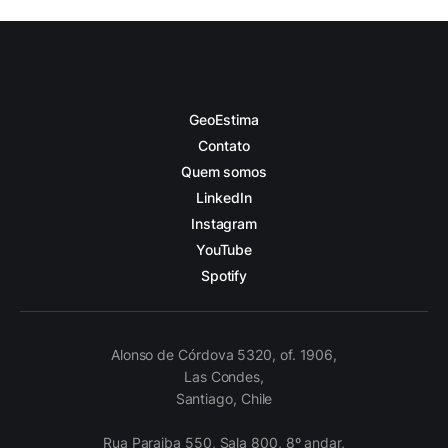
GeoEstima
Contato
Quem somos
LinkedIn
Instagram
YouTube
Spotify
Alonso de Córdova 5320, of. 1906,
Las Condes,
Santiago, Chile
Rua Paraiba 550, Sala 800, 8º andar,